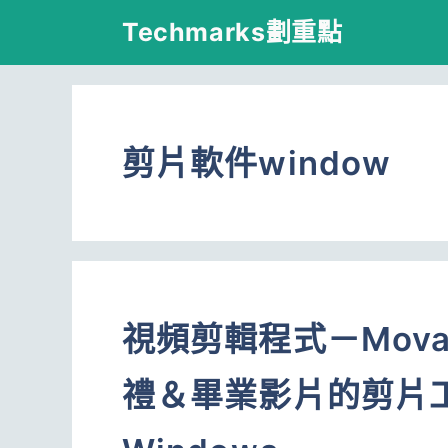
跳
Techmarks劃重點
至
主
要
剪片軟件window
內
容
視頻剪輯程式－Movavi
禮＆畢業影片的剪片工