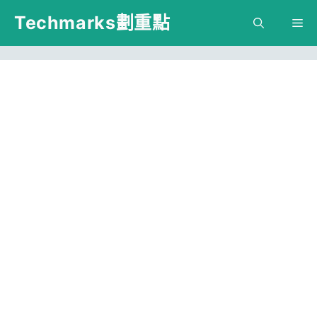
跳
Techmarks劃重點
M
至
主
要
內
容