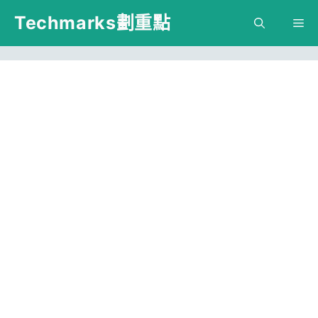
跳
Techmarks劃重點
M
至
主
要
內
容