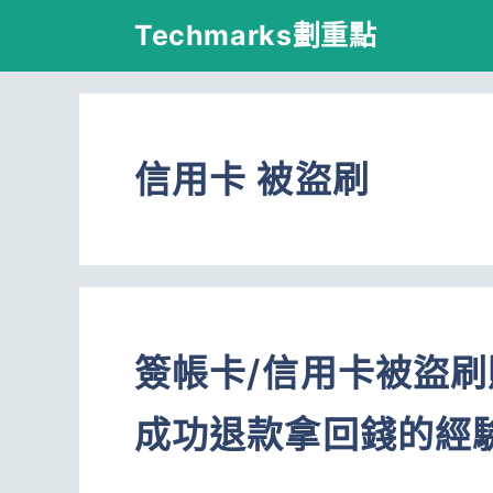
跳
Techmarks劃重點
至
主
要
信用卡 被盜刷
內
容
簽帳卡/信用卡被盜刷購買
成功退款拿回錢的經