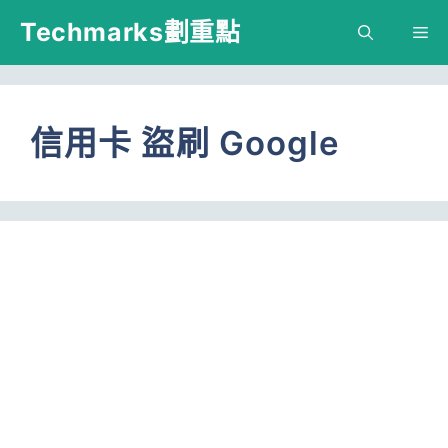
跳
Techmarks劃重點
M
至
主
要
信用卡 盜刷 Google
內
容