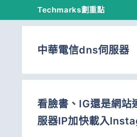
跳
Techmarks劃重點
至
主
要
中華電信dns伺服器
內
容
看臉書、IG還是網站
服器IP加快載入Inst