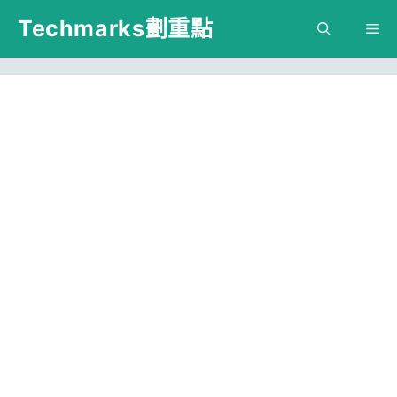
跳
Techmarks劃重點
M
至
主
要
內
容