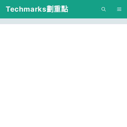
跳
Techmarks劃重點
M
至
主
要
內
容