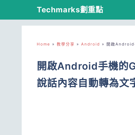
跳
Techmarks劃重點
至
主
要
Home
»
教學分享
»
Android
»
開啟Andro
內
容
開啟Android手機的
說話內容自動轉為文