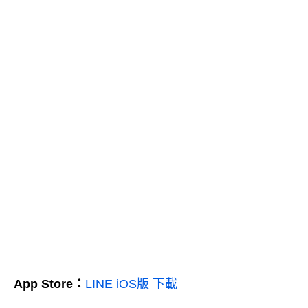
App Store：
LINE iOS版 下載