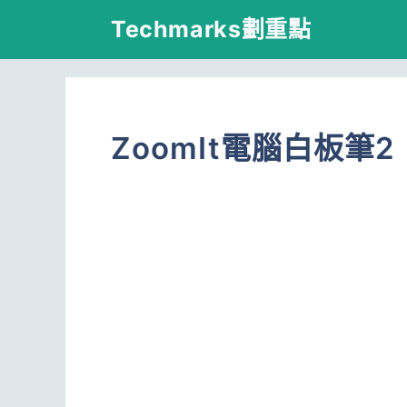
跳
Techmarks劃重點
至
主
要
ZoomIt電腦白板筆2
內
容