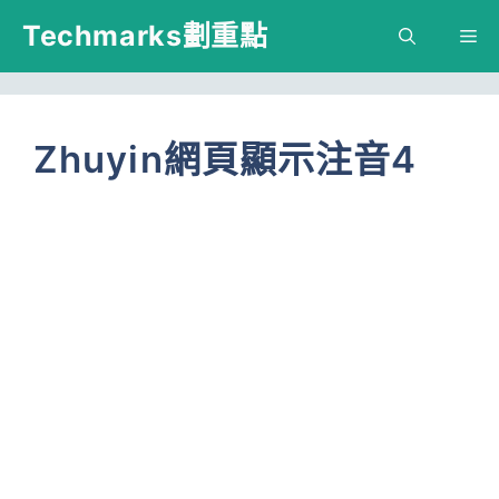
跳
Techmarks劃重點
M
至
主
要
Zhuyin網頁顯示注音4
內
容