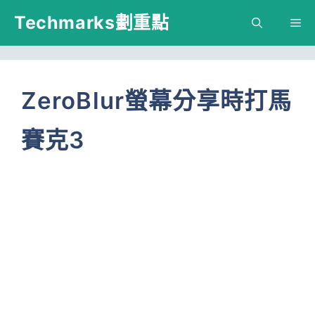
跳
Techmarks劃重點
M
至
主
要
ZeroBlur螢幕分享時打馬
內
賽克3
容