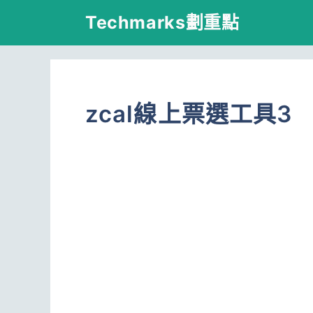
跳
Techmarks劃重點
至
主
要
zcal線上票選工具3
內
容