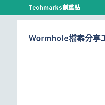
跳
Techmarks劃重點
至
主
要
Wormhole檔案分享
內
容