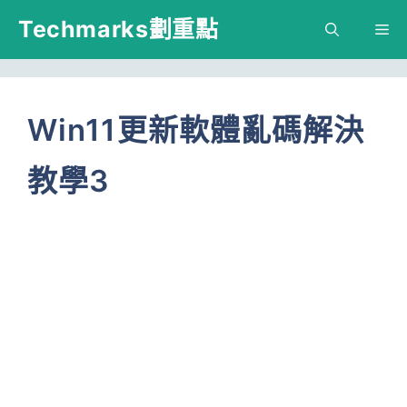
跳
Techmarks劃重點
M
至
主
要
Win11更新軟體亂碼解決
內
教學3
容