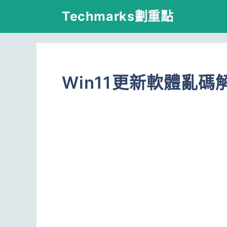
跳
Techmarks劃重點
至
主
要
Win11更新軟體亂碼
內
容