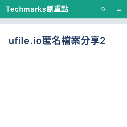
跳
Techmarks劃重點
M
至
主
要
ufile.io匿名檔案分享2
內
容