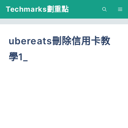
跳
Techmarks劃重點
M
至
主
要
ubereats刪除信用卡教
內
學1_
容