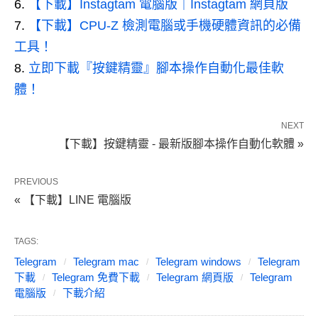
【下載】Instagtam 電腦版｜Instagtam 網頁版
【下載】CPU-Z 檢測電腦或手機硬體資訊的必備
工具！
立即下載『按鍵精靈』腳本操作自動化最佳軟
體！
NEXT
【下載】按鍵精靈 - 最新版腳本操作自動化軟體 »
PREVIOUS
« 【下載】LINE 電腦版
TAGS:
Telegram
Telegram mac
Telegram windows
Telegram
下載
Telegram 免費下載
Telegram 網頁版
Telegram
電腦版
下載介紹