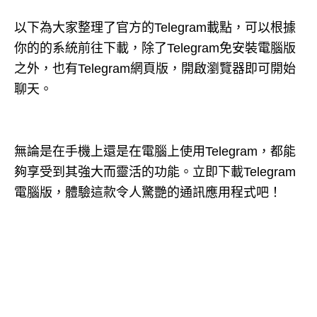
以下為大家整理了官方的Telegram載點，可以根據
你的的系統前往下載，除了Telegram免安裝電腦版
之外，也有Telegram網頁版，開啟瀏覽器即可開始
聊天。
無論是在手機上還是在電腦上使用Telegram，都能
夠享受到其強大而靈活的功能。立即下載Telegram
電腦版，體驗這款令人驚艷的通訊應用程式吧！