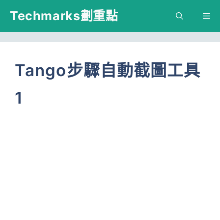
跳
Techmarks劃重點
M
至
主
要
Tango步驟自動截圖工具
內
1
容