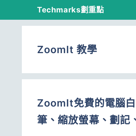
跳
Techmarks劃重點
至
主
要
ZoomIt 教學
內
容
ZoomIt免費的電腦
筆、縮放螢幕、劃記