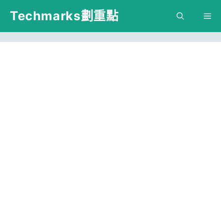
跳
Techmarks劃重點
M
至
主
要
內
容