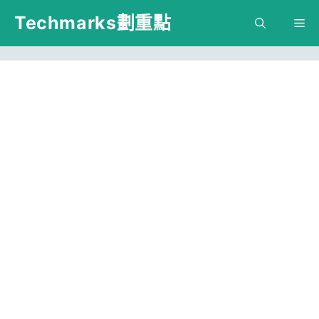
跳
Techmarks劃重點
M
至
主
要
內
容