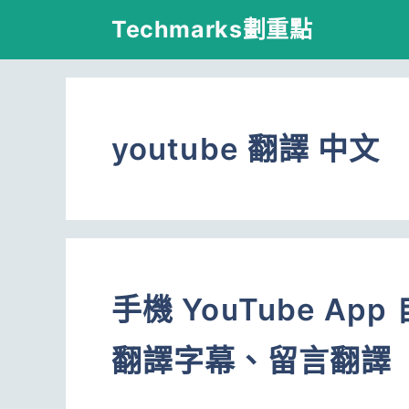
跳
Techmarks劃重點
至
主
要
youtube 翻譯 中文
內
容
手機 YouTube A
翻譯字幕、留言翻譯