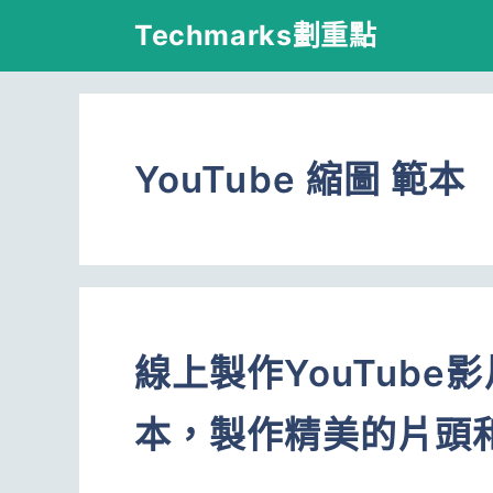
跳
Techmarks劃重點
至
主
要
YouTube 縮圖 範本
內
容
線上製作YouTub
本，製作精美的片頭和