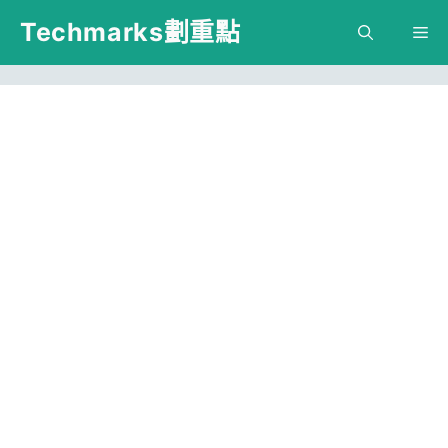
跳
Techmarks劃重點
M
至
主
要
內
容