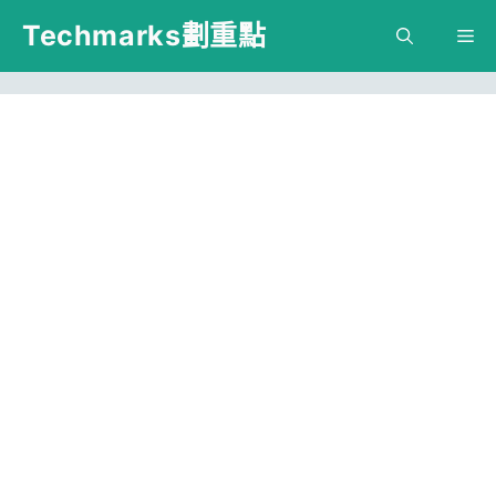
跳
Techmarks劃重點
M
至
主
要
內
容