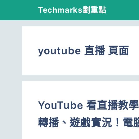
跳
Techmarks劃重點
至
主
要
youtube 直播 頁面
內
容
YouTube 看直播教
轉播、遊戲實況！電