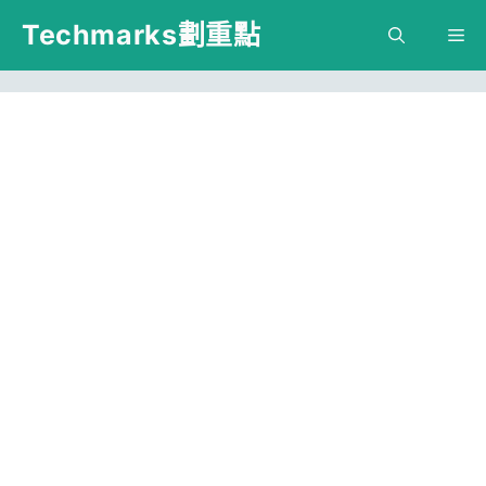
跳
Techmarks劃重點
M
至
主
要
內
容