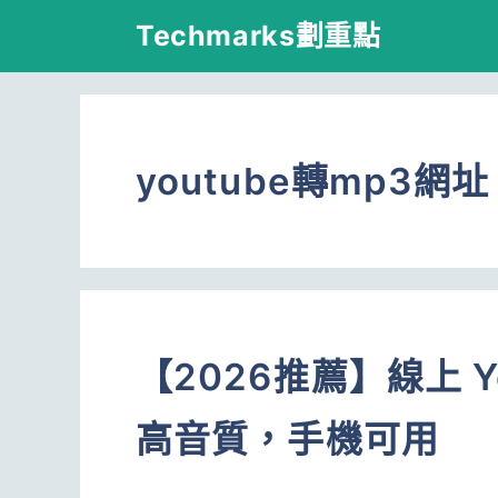
跳
Techmarks劃重點
至
主
要
youtube轉mp3網址
內
容
【2026推薦】線上 Y
高音質，手機可用