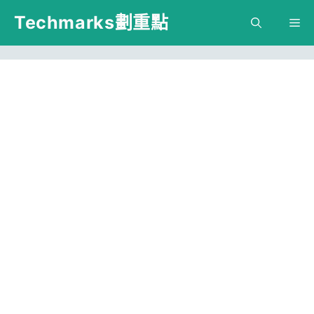
跳
Techmarks劃重點
M
至
主
要
內
容