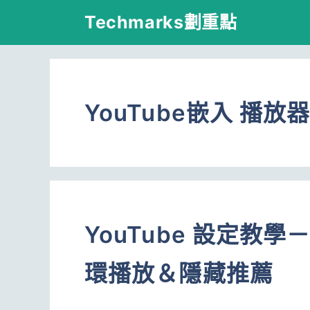
跳
Techmarks劃重點
至
主
要
YouTube嵌入 播放
內
容
YouTube 設定教
環播放＆隱藏推薦