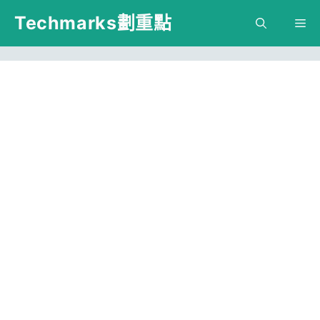
跳
Techmarks劃重點
M
至
主
要
內
容