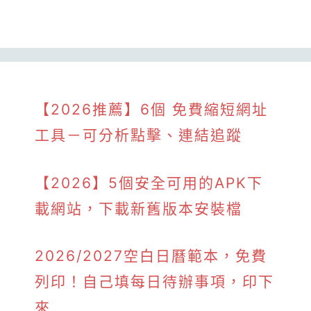
【2026推薦】6個 免費縮短網址
工具－可分析點擊、連結追蹤
【2026】5個安全可用的APK下
載網站，下載新舊版本安裝檔
2026/2027空白日曆範本，免費
列印！自己填每日待辦事項，印下
來