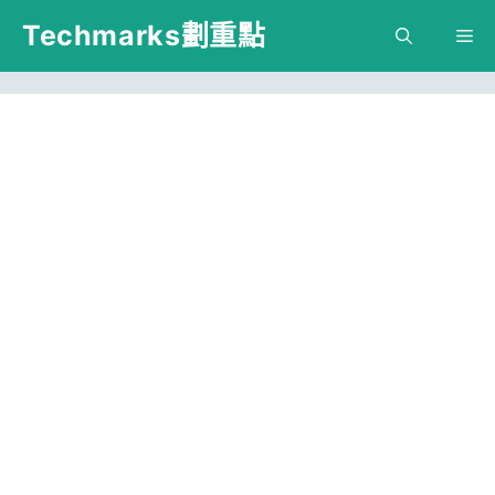
跳
Techmarks劃重點
M
至
主
要
內
容