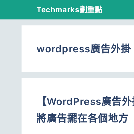
跳
Techmarks劃重點
至
主
要
wordpress廣告外掛
內
容
【WordPress廣告外
將廣告擺在各個地方