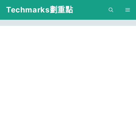
跳
Techmarks劃重點
M
至
主
要
內
容