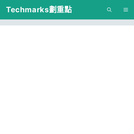
跳
Techmarks劃重點
M
至
主
要
內
容