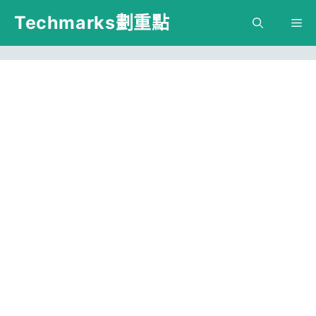
跳
Techmarks劃重點
M
至
主
要
內
容