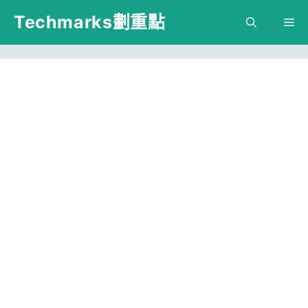
跳
Techmarks劃重點
M
至
主
要
內
容