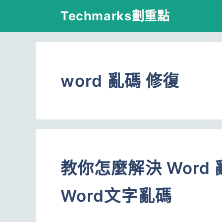
跳
Techmarks劃重點
至
主
要
word 亂碼 修復
內
容
教你怎麼解決 Wor
Word文字亂碼