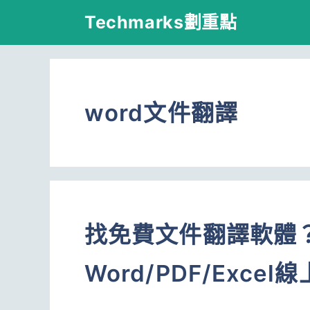
跳
Techmarks劃重點
至
主
要
word文件翻譯
內
容
找免費文件翻譯軟體？
Word/PDF/Exc