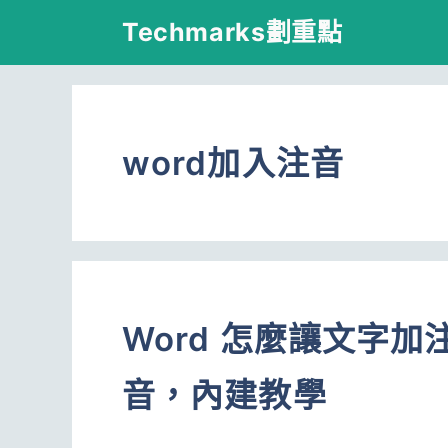
跳
Techmarks劃重點
至
主
要
word加入注音
內
容
Word 怎麼讓文字
音，內建教學