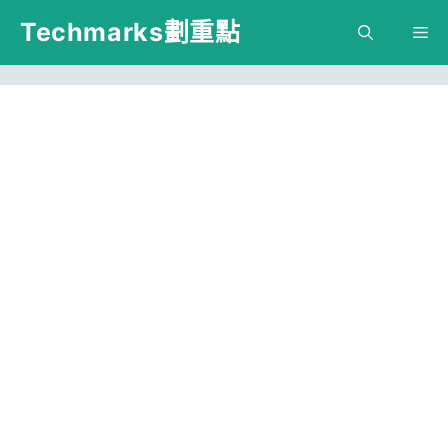
跳
Techmarks劃重點
M
至
主
要
內
容