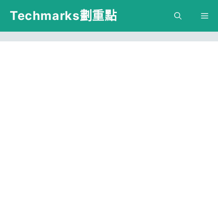
跳
Techmarks劃重點
M
至
主
要
內
容