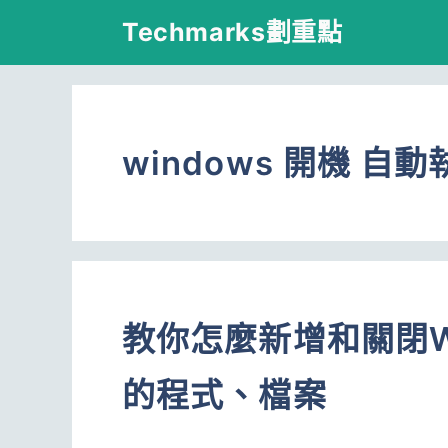
跳
Techmarks劃重點
至
主
要
windows 開機 自動
內
容
教你怎麼新增和關閉W
的程式、檔案