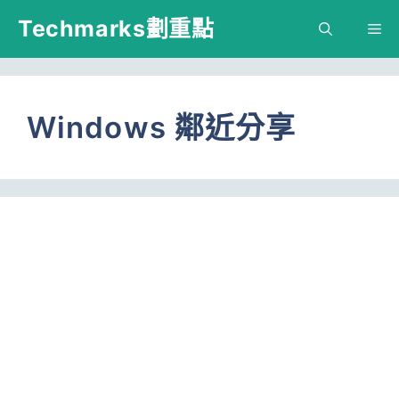
跳
Techmarks劃重點
M
至
主
要
Windows 鄰近分享
內
容