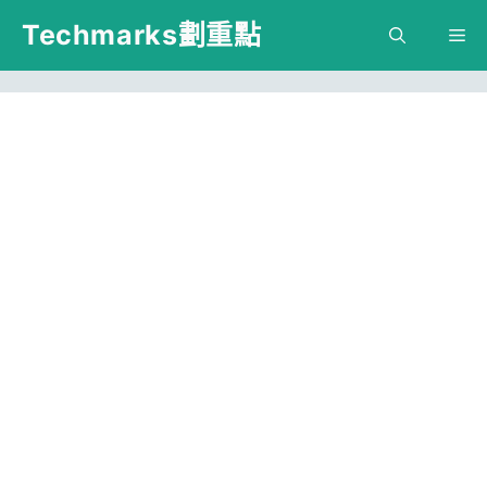
跳
Techmarks劃重點
M
至
主
要
內
容