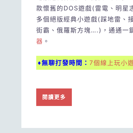
款懷舊的DOS遊戲(雷電、明星
多個絕版經典小遊戲(踩地雷、
街霸、俄羅斯方塊….)，通通
器
。
♦無聊打發時間：
7個線上玩小
閱讀更多