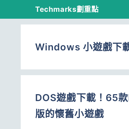
跳
Techmarks劃重點
至
主
要
Windows 小遊戲下
內
容
DOS遊戲下載！65款
版的懷舊小遊戲