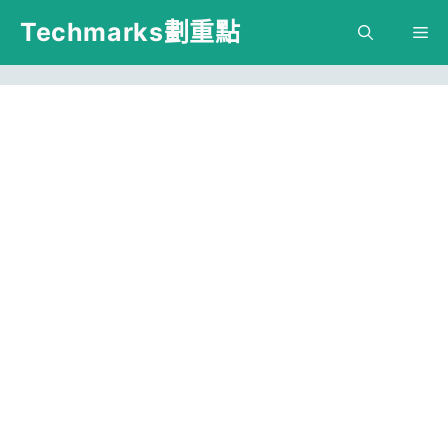
跳
Techmarks劃重點
M
至
主
要
內
容